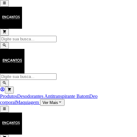
Produtos
Desodorantes Antitranspirante
Batom
Deo
corporal
Maquiagem
Ver Mais