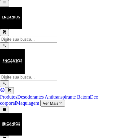
Produtos
Desodorantes Antitranspirante
Batom
Deo
corporal
Maquiagem
Ver Mais