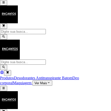
Produtos
Desodorantes Antitranspirante
Batom
Deo
corporal
Maquiagem
Ver Mais