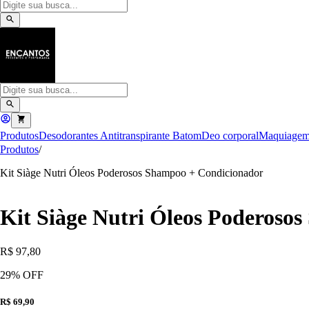
Produtos
Desodorantes Antitranspirante
Batom
Deo corporal
Maquiage
Produtos
/
Kit Siàge Nutri Óleos Poderosos Shampoo + Condicionador
Kit Siàge Nutri Óleos Poderoso
R$ 97,80
29
% OFF
R$ 69,90