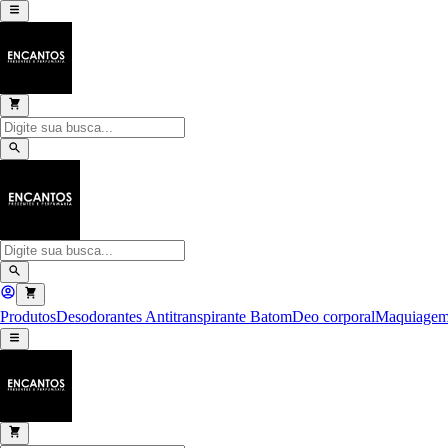
Produtos
Desodorantes Antitranspirante
Batom
Deo corporal
Maquiage