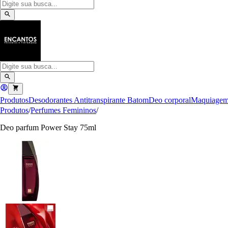
Produtos
Desodorantes Antitranspirante
Batom
Deo corporal
Maquiage
Produtos
/
Perfumes Femininos
/
Deo parfum Power Stay 75ml