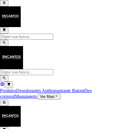
Produtos
Desodorantes Antitranspirante
Batom
Deo
corporal
Maquiagem
Ver Mais