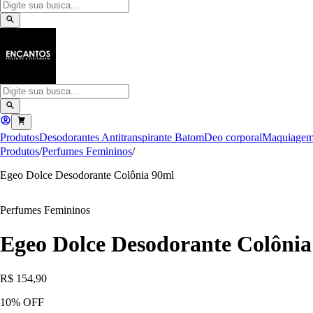
Produtos
Desodorantes Antitranspirante
Batom
Deo corporal
Maquiage
Produtos
/
Perfumes Femininos
/
Egeo Dolce Desodorante Colônia 90ml
Perfumes Femininos
Egeo Dolce Desodorante Colônia
R$ 154,90
10
% OFF