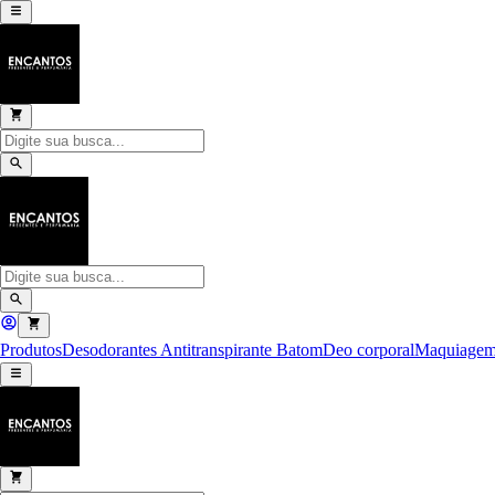
Produtos
Desodorantes Antitranspirante
Batom
Deo corporal
Maquiage