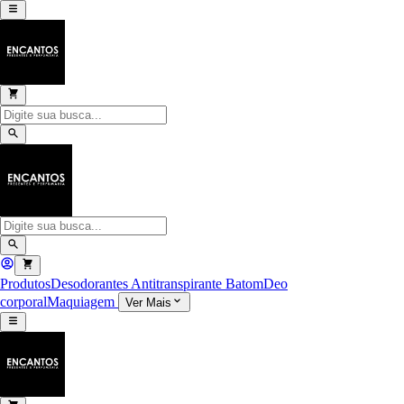
Produtos
Desodorantes Antitranspirante
Batom
Deo
corporal
Maquiagem
Ver Mais