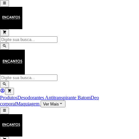
Produtos
Desodorantes Antitranspirante
Batom
Deo
corporal
Maquiagem
Ver Mais