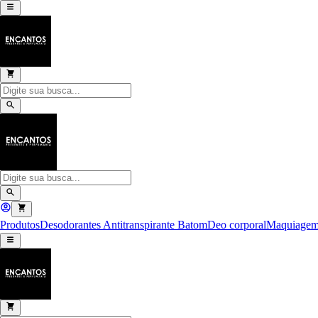
Produtos
Desodorantes Antitranspirante
Batom
Deo corporal
Maquiage