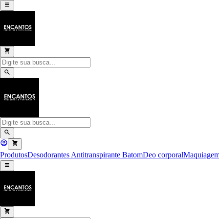
Produtos
Desodorantes Antitranspirante
Batom
Deo corporal
Maquiage