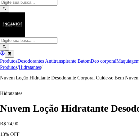
Produtos
Desodorantes Antitranspirante
Batom
Deo corporal
Maquiage
Produtos
/
Hidratantes
/
Nuvem Loção Hidratante Desodorante Corporal Cuide-se Bem Nuve
Hidratantes
Nuvem Loção Hidratante Desod
R$ 74,90
13
% OFF