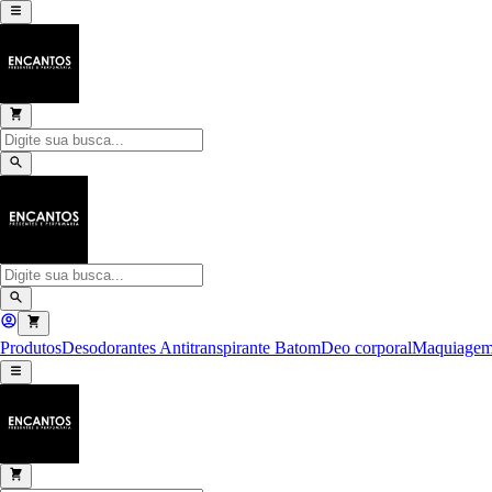
Produtos
Desodorantes Antitranspirante
Batom
Deo corporal
Maquiage