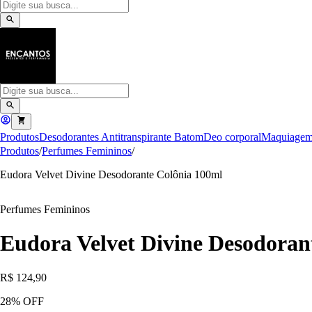
Produtos
Desodorantes Antitranspirante
Batom
Deo corporal
Maquiage
Produtos
/
Perfumes Femininos
/
Eudora Velvet Divine Desodorante Colônia 100ml
Perfumes Femininos
Eudora Velvet Divine Desodoran
R$ 124,90
28
% OFF