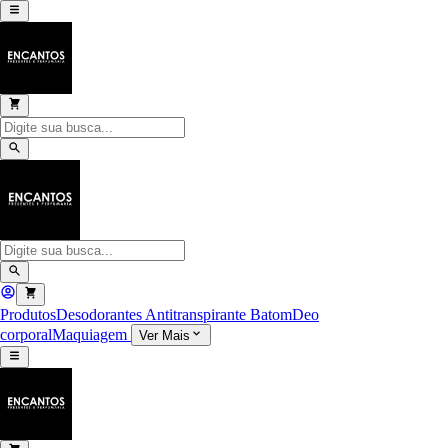
Produtos
Desodorantes Antitranspirante
Batom
Deo
corporal
Maquiagem
Ver Mais