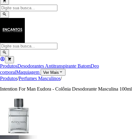
Produtos
Desodorantes Antitranspirante
Batom
Deo
corporal
Maquiagem
Ver Mais
Produtos
/
Perfumes Masculinos
/
Intention For Man Eudora - Colônia Desodorante Masculina 100ml