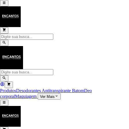
Produtos
Desodorantes Antitranspirante
Batom
Deo
corporal
Maquiagem
Ver Mais