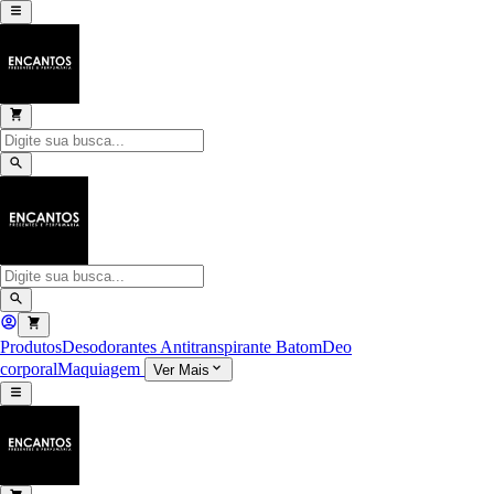
Produtos
Desodorantes Antitranspirante
Batom
Deo
corporal
Maquiagem
Ver Mais