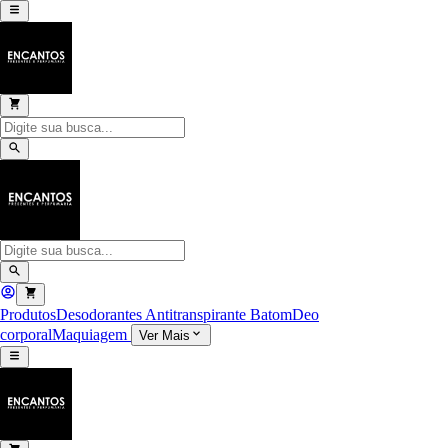
Produtos
Desodorantes Antitranspirante
Batom
Deo
corporal
Maquiagem
Ver Mais