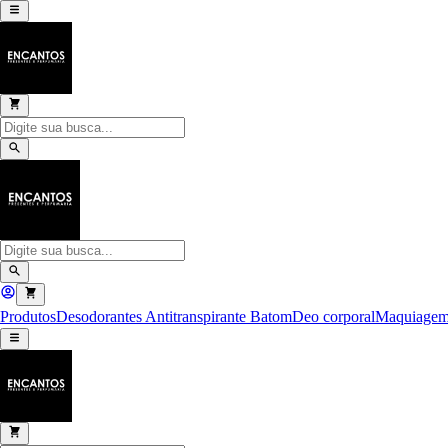
Produtos
Desodorantes Antitranspirante
Batom
Deo corporal
Maquiage