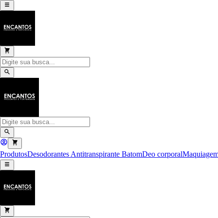
Produtos
Desodorantes Antitranspirante
Batom
Deo corporal
Maquiage