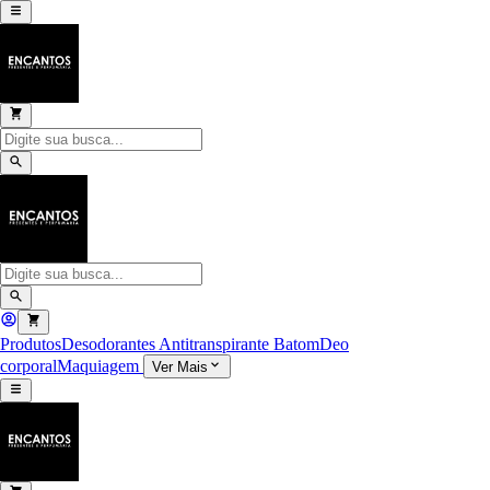
Produtos
Desodorantes Antitranspirante
Batom
Deo
corporal
Maquiagem
Ver Mais