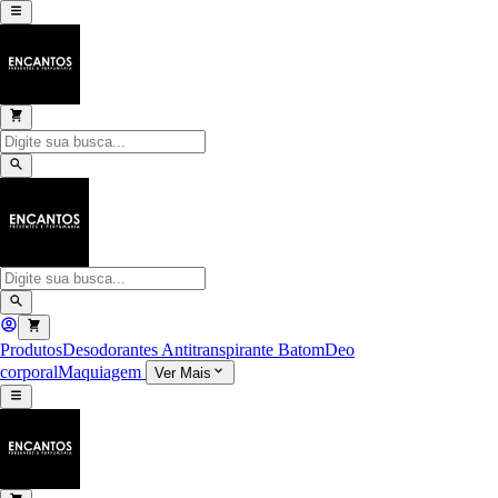
Produtos
Desodorantes Antitranspirante
Batom
Deo
corporal
Maquiagem
Ver Mais