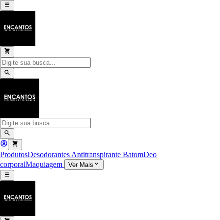
Produtos
Desodorantes Antitranspirante
Batom
Deo
corporal
Maquiagem
Ver Mais