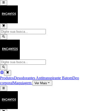
Produtos
Desodorantes Antitranspirante
Batom
Deo
corporal
Maquiagem
Ver Mais