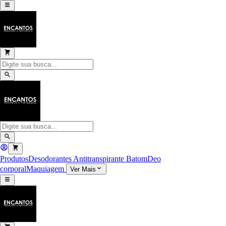
Produtos
Desodorantes Antitranspirante
Batom
Deo
corporal
Maquiagem
Ver Mais