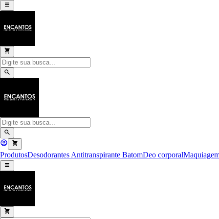
Produtos
Desodorantes Antitranspirante
Batom
Deo corporal
Maquiage