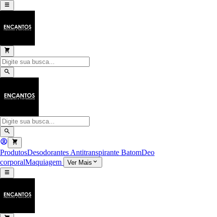
Produtos
Desodorantes Antitranspirante
Batom
Deo
corporal
Maquiagem
Ver Mais