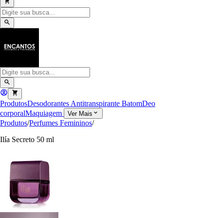
Produtos
Desodorantes Antitranspirante
Batom
Deo
corporal
Maquiagem
Ver Mais
Produtos
/
Perfumes Femininos
/
Ilía Secreto 50 ml