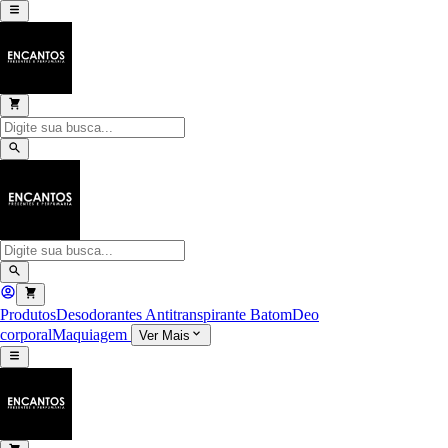
Produtos
Desodorantes Antitranspirante
Batom
Deo
corporal
Maquiagem
Ver Mais