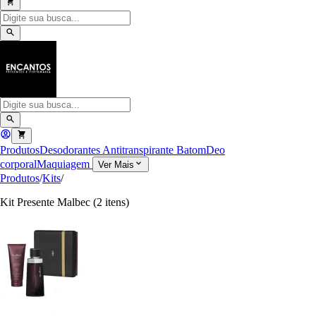
Produtos
Desodorantes Antitranspirante
Batom
Deo
corporal
Maquiagem
Ver Mais
Produtos
/
Kits
/
Kit Presente Malbec (2 itens)