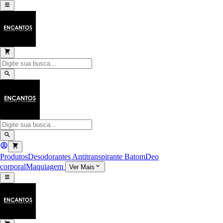
Produtos
Desodorantes Antitranspirante
Batom
Deo
corporal
Maquiagem
Ver Mais