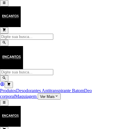
Produtos
Desodorantes Antitranspirante
Batom
Deo
corporal
Maquiagem
Ver Mais