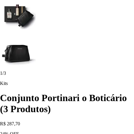
1
/
3
Kits
Conjunto Portinari o Boticário
(3 Produtos)
R$ 287,70
24
% OFF