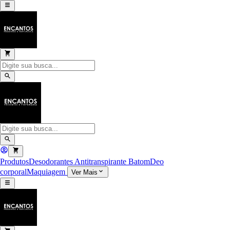
Produtos
Desodorantes Antitranspirante
Batom
Deo
corporal
Maquiagem
Ver Mais