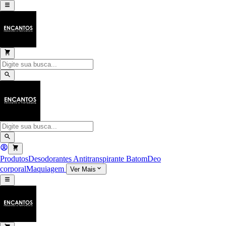
Produtos
Desodorantes Antitranspirante
Batom
Deo
corporal
Maquiagem
Ver Mais