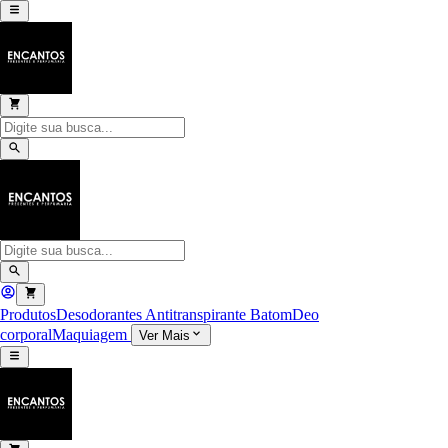
Produtos
Desodorantes Antitranspirante
Batom
Deo
corporal
Maquiagem
Ver Mais