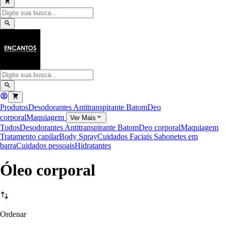
Produtos
Desodorantes Antitranspirante
Batom
Deo
corporal
Maquiagem
Ver Mais
Todos
Desodorantes Antitranspirante
Batom
Deo corporal
Maquiagem
Tratamento capilar
Body Spray
Cuidados Faciais
Sabonetes em
barra
Cuidados pessoais
Hidratantes
Óleo corporal
Ordenar