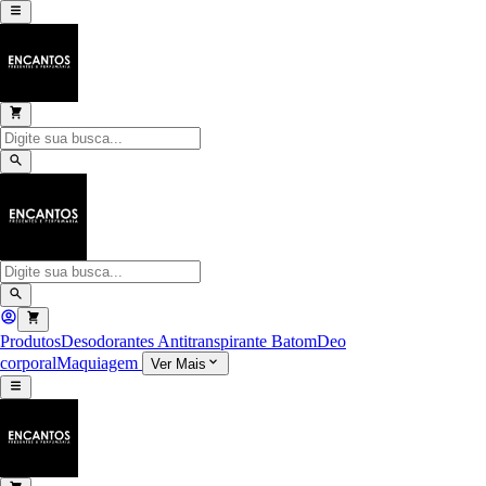
Produtos
Desodorantes Antitranspirante
Batom
Deo
corporal
Maquiagem
Ver Mais