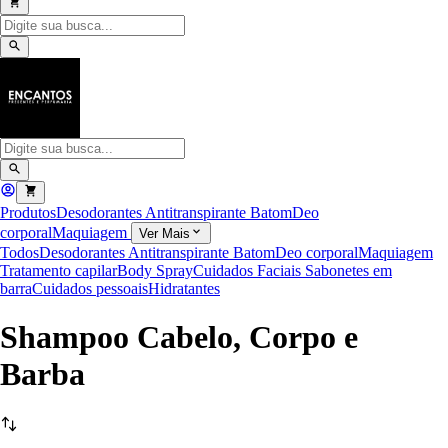
Produtos
Desodorantes Antitranspirante
Batom
Deo
corporal
Maquiagem
Ver Mais
Todos
Desodorantes Antitranspirante
Batom
Deo corporal
Maquiagem
Tratamento capilar
Body Spray
Cuidados Faciais
Sabonetes em
barra
Cuidados pessoais
Hidratantes
Shampoo Cabelo, Corpo e
Barba